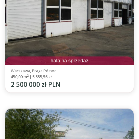
hala na sprzedaż
Warszawa, Praga Północ
2
450,00 m
|
5 555,56 zł
2 500 000 zł PLN