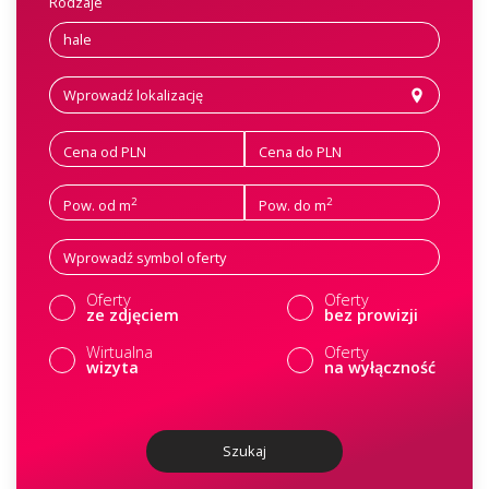
Rodzaje
Cena od PLN
Cena do PLN
2
2
Pow. od m
Pow. do m
Oferty
Oferty
ze zdjęciem
bez prowizji
Wirtualna
Oferty
wizyta
na wyłączność
Szukaj