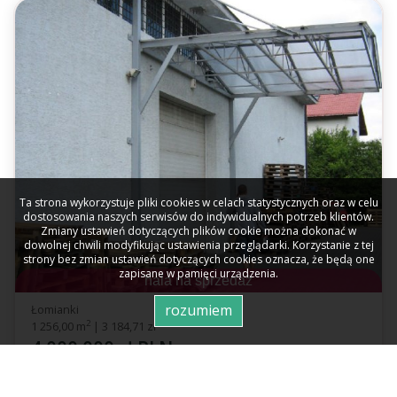
Ta strona wykorzystuje pliki cookies w celach statystycznych oraz w celu
dostosowania naszych serwisów do indywidualnych potrzeb klientów.
Zmiany ustawień dotyczących plików cookie można dokonać w
dowolnej chwili modyfikując ustawienia przeglądarki. Korzystanie z tej
strony bez zmian ustawień dotyczących cookies oznacza, że będą one
zapisane w pamięci urządzenia.
hala na sprzedaż
rozumiem
Łomianki
2
1 256,00 m
|
3 184,71 zł
4 000 000 zł PLN