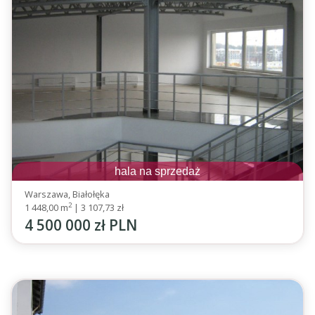
hala na sprzedaż
Warszawa, Białołęka
2
1 448,00 m
|
3 107,73 zł
4 500 000 zł PLN