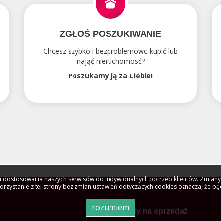
ZGŁOŚ POSZUKIWANIE
Chcesz szybko i bezproblemowo kupić lub
nająć nieruchomosć?
Poszukamy ją za Ciebie!
celu dostosowania naszych serwisów do indywidualnych potrzeb klientów. Zmia
Korzystanie z tej strony bez zmian ustawień dotyczących cookies oznacza, że b
rozumiem
Oferty na sprzedaż