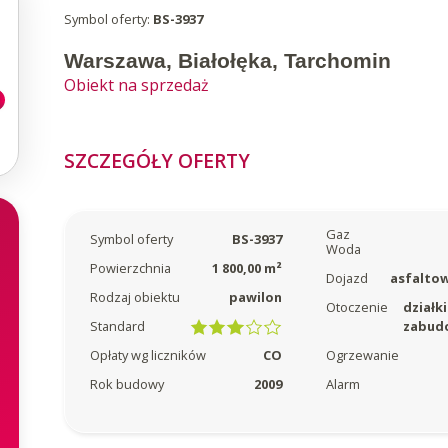
Symbol oferty:
BS-3937
Warszawa, Białołęka, Tarchomin
Obiekt na sprzedaż
SZCZEGÓŁY OFERTY
Gaz
Symbol oferty
BS-3937
Woda
Powierzchnia
1 800,00 m²
Dojazd
asfaltow
Rodzaj obiektu
pawilon
Otoczenie
działki
Standard
zabud
Ogrzewanie
Opłaty wg liczników
CO
Alarm
Rok budowy
2009