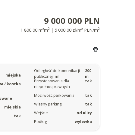
9 000 000 PLN
2
2
1 800,00 m²m
| 5 000,00 zł/m² PLN/m
Odległość do komunikacji
200
miejska
publicznej [m]
m
Przystosowania dla
tak
a / kostka
niepełnosprawnych
Możliwość parkowania
tak
owane
Własny parking
tak
miejskie
Wejście
od ulicy
tak
Podłogi
wylewka