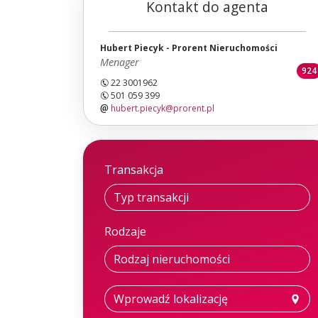
Kontakt do agenta
Hubert Piecyk - Prorent Nieruchomości
Menager
924
22 3001962
501 059 399
hubert.piecyk@prorent.pl
Transakcja
Rodzaje