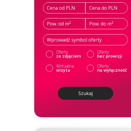
Cena od PLN
Cena do PLN
2
2
Pow. od m
Pow. do m
Oferty
Oferty
ze zdjęciem
bez prowizji
Wirtualna
Oferty
wizyta
na wyłączność
Szukaj