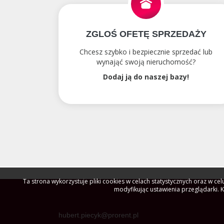
ZGLOŚ OFETĘ SPRZEDAŻY
Chcesz szybko i bezpiecznie sprzedać lub
wynająć swoją nieruchomość?
Dodaj ją do naszej bazy!
Ta strona wykorzystuje pliki cookies w celach statystycznych oraz w 
modyfikując ustawienia przeglądarki. 
hubert.piecyk@prorent.pl